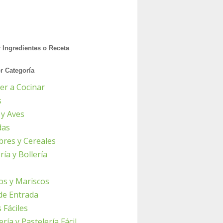
r Ingredientes o Receta
or Categoría
er a Cocinar
s
 y Aves
das
res y Cereales
ía y Bollería
os y Mariscos
de Entrada
 Fáciles
ría y Pastelería Fácil