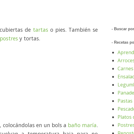
 cubiertas de
tartas
o pies. También se
- Buscar po
postres
y tortas.
- Recetas p
Aprend
Arroce
Carnes
Ensala
Legumb
Panader
Pastas
Pescad
Platos 
s, colocándolas en un bols a
baño maría
.
Postres
Reposte
disuelvan a temperatura baja para no