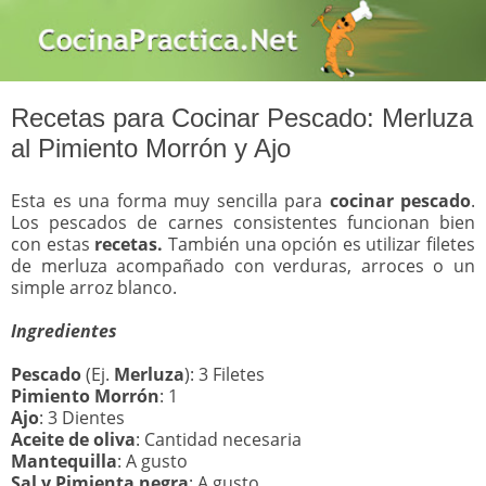
Recetas para Cocinar Pescado: Merluza
al Pimiento Morrón y Ajo
Esta es una forma muy sencilla para
cocinar pescado
.
Los pescados de carnes consistentes funcionan bien
con estas
recetas.
También una opción es utilizar filetes
de merluza acompañado con verduras, arroces o un
simple arroz blanco.
Ingredientes
Pescado
(Ej.
Merluza
): 3 Filetes
Pimiento Morrón
: 1
Ajo
: 3 Dientes
Aceite de oliva
: Cantidad necesaria
Mantequilla
: A gusto
Sal y Pimienta negra
: A gusto