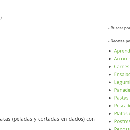
)
- Buscar po
- Recetas p
Aprend
Arroce
Carnes
Ensala
Legumb
Panader
Pastas
Pescad
Platos 
tatas (peladas y cortadas en dados) con
Postres
Reposte