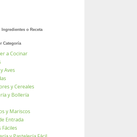
r Ingredientes o Receta
or Categoría
er a Cocinar
s
 y Aves
das
res y Cereales
ía y Bollería
os y Mariscos
de Entrada
 Fáciles
ría y Pastelería Fácil